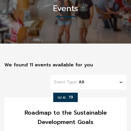
Events
We found
11
events available for you
Event Type:
All
เม.ย. 19
Roadmap to the Sustainable
Development Goals