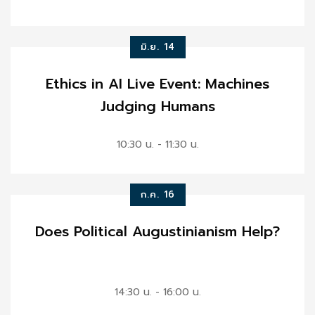
มิ.ย. 14
Ethics in AI Live Event: Machines
Judging Humans
10:30 น. - 11:30 น.
ก.ค. 16
Does Political Augustinianism Help?
14:30 น. - 16:00 น.