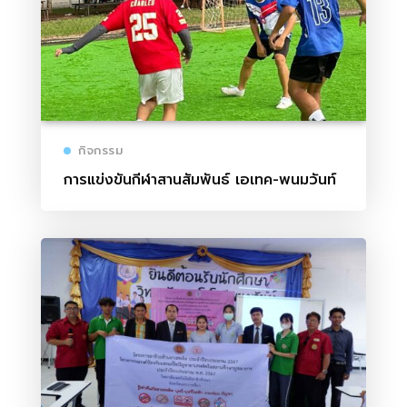
กิจกรรม
การแข่งขันกีฬาสานสัมพันธ์ เอเทค-พนมวันท์