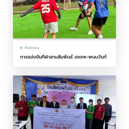
กิจกรรม
การแข่งขันกีฬาสานสัมพันธ์ เอเทค-พนมวันท์