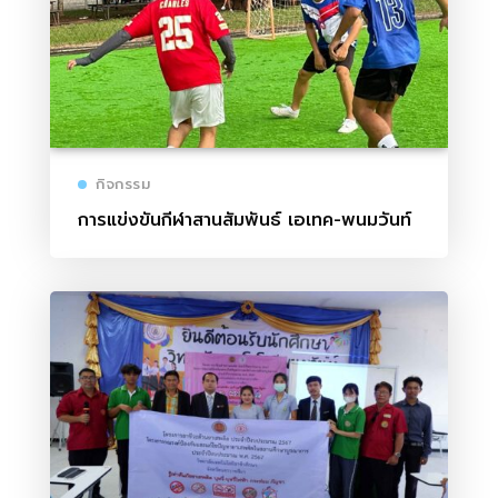
กิจกรรม
การแข่งขันกีฬาสานสัมพันธ์ เอเทค-พนมวันท์