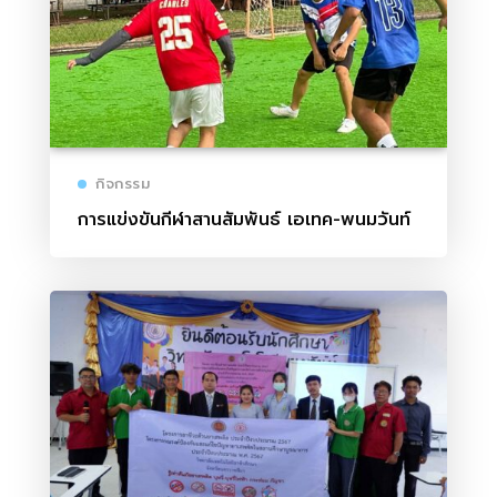
กิจกรรม
การแข่งขันกีฬาสานสัมพันธ์ เอเทค-พนมวันท์