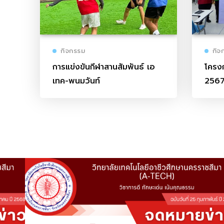
กิจกรรม
กิจ
การแข่งขันกีฬาสานสัมพันธ์ เอ
โครง
เทค-พนมวันท์
256