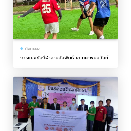
กิจกรรม
การแข่งขันกีฬาสานสัมพันธ์ เอเทค-พนมวันท์